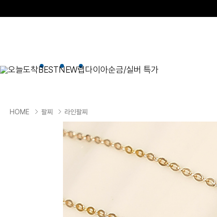
오늘도착
BEST
NEW
랩다이아
순금/실버 특가
BEST
순금/실버
목걸이
현재 위치
HOME
팔찌
라인팔찌
골드바/실버바
펜던트형
NEW
목걸이
일체형
팔찌
체인형
귀걸이
펜던트/참
반지
이니셜
세트
종교
실버주얼리
진주/원석