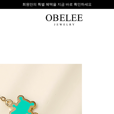
무이자 8개 대표 카드사 할부 이벤트
팔찌
반지
다이아
라인형
심플형
목걸이
체인형
체인형
반지
수입제품
다이아몬드
귀걸이
뱅글형
볼드링
팔찌
볼드형
스톤반지
진주/원석
커플링
발찌