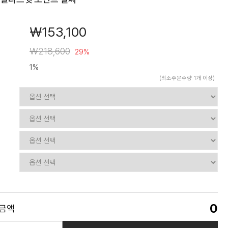
￦153,100
￦218,600
29%
1%
(최소주문수량 1개 이상)
0
품금액