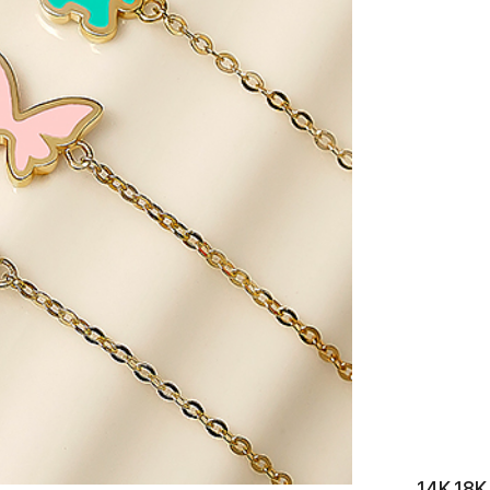
이니셜
14K 1