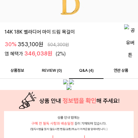
14K 18K 벨라디어 마이 드림 목걸이
30%
353,100
원
504,300
원
346,038원
앱 혜택가
(2%)
상품정보
REVIEW (
0
)
Q&A (4)
연관 상품