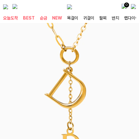
0
오늘도착
BEST
순금
NEW
목걸이
귀걸이
팔찌
반지
랩다이아