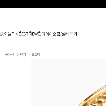
오늘도착
BEST
NEW
랩다이아
순금/실버 특가
BEST
순금/실버
목걸이
현재 위치
HOME
반지
볼드링
골드바/실버바
펜던트형
NEW
목걸이
일체형
팔찌
체인형
귀걸이
펜던트/참
반지
이니셜
세트
종교
실버주얼리
진주/원석