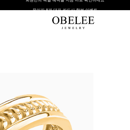
무이자 8개 대표 카드사 할부 이벤트
팔찌
반지
다이아
라인형
심플형
목걸이
체인형
체인형
반지
수입제품
다이아몬드
귀걸이
뱅글형
볼드링
팔찌
볼드형
스톤반지
진주/원석
커플링
발찌