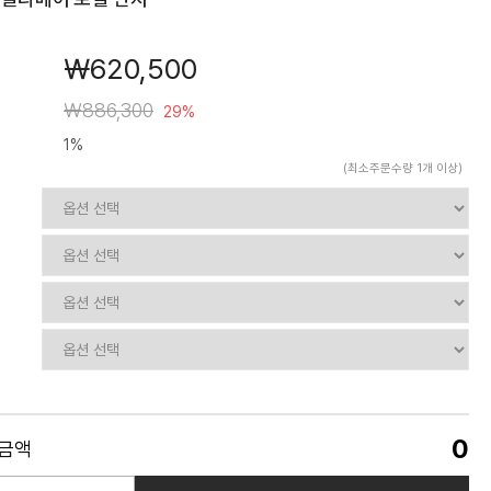
￦620,500
￦886,300
29%
1%
(최소주문수량 1개 이상)
0
품금액