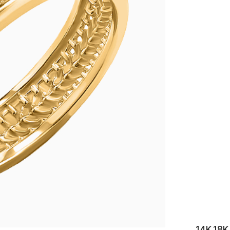
이니셜
14K 1