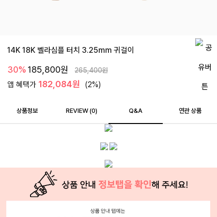
14K 18K 벨라심플 터치 3.25mm 귀걸이
30%
185,800
원
265,400
원
182,084원
앱 혜택가
(2%)
상품정보
REVIEW (
0
)
Q&A
연관 상품