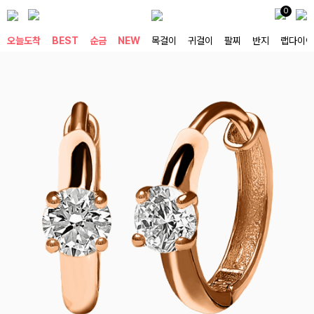
0
오늘도착
BEST
순금
NEW
목걸이
귀걸이
팔찌
반지
랩다이아