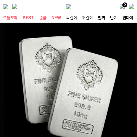
0
오늘도착
BEST
순금
NEW
목걸이
귀걸이
팔찌
반지
랩다이아