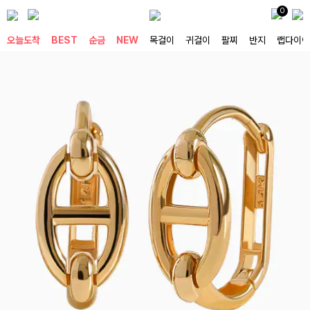
0
오늘도착
BEST
순금
NEW
목걸이
귀걸이
팔찌
반지
랩다이아