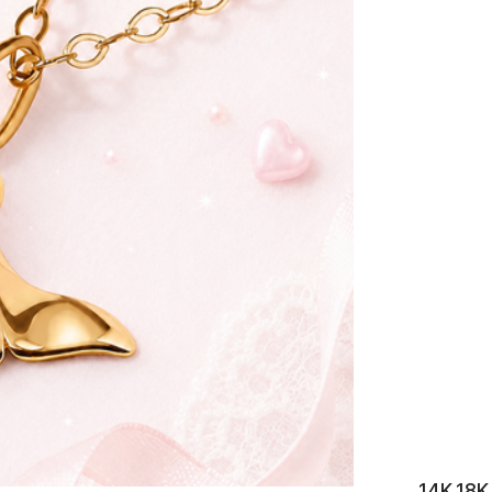
이니셜
14K 1