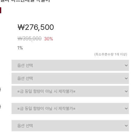
￦276,500
￦395,000
30%
1%
(최소주문수량 1개 이상)
가
가