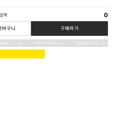
0
품금액
장바구니
구매하기
료배송
무이자카드할부
간편결제 / 포인트