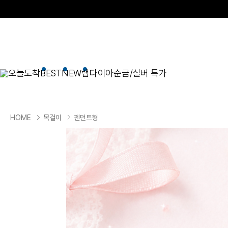
오늘도착
BEST
NEW
랩다이아
순금/실버 특가
BEST
순금/실버
목걸이
현재 위치
HOME
목걸이
펜던트형
골드바/실버바
펜던트형
NEW
목걸이
일체형
팔찌
체인형
귀걸이
펜던트/참
반지
이니셜
세트
종교
실버주얼리
진주/원석