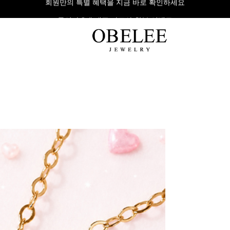
무이자 8개 대표 카드사 할부 이벤트
팔찌
반지
다이아
라인형
심플형
목걸이
체인형
체인형
반지
수입제품
다이아몬드
귀걸이
뱅글형
볼드링
팔찌
볼드형
스톤반지
진주/원석
커플링
발찌