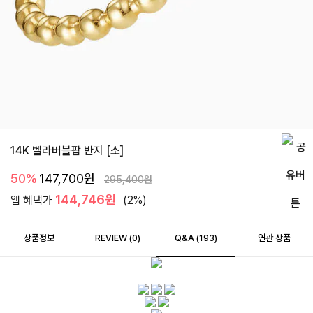
14K 벨라버블팝 반지 [소]
50%
147,700
원
295,400
원
144,746원
앱 혜택가
(2%)
상품정보
REVIEW (
0
)
Q&A (193)
연관 상품