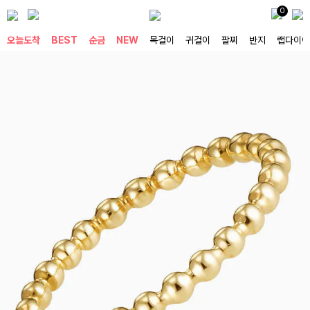
0
오늘도착
BEST
순금
NEW
목걸이
귀걸이
팔찌
반지
랩다이아