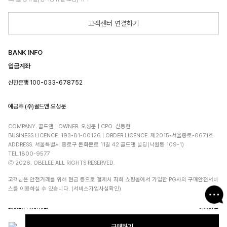
고객센터 연결하기
BANK INFO
입금계좌
신한은행 100-033-678752
예금주 (주)골드앤 오성문
COMPANY. 골드앤 | OWNER. 오성문 | CPO. 신동현
BUSINESS LICENCE. 193-81-00126 | ORDER LICENCE. 제2015-서울종로-0671호
ADDRESS. 서울특별시 종로구 돈화문로 11길 42 골드앤 빌딩(낙원동 109-1)
TEL.1800-9577
ⓒ 2026. OBELEE ALL RIGHTS RESERVED.
고객님은 안전거래를 위해 현금 등으로 결제시 저희 쇼핑몰에서 가입한 PG사의 구매안전서비
스를 이용하실 수 있습니다. (서비스가입사실확인)
개인정보처리방침
이용약관
구매하기