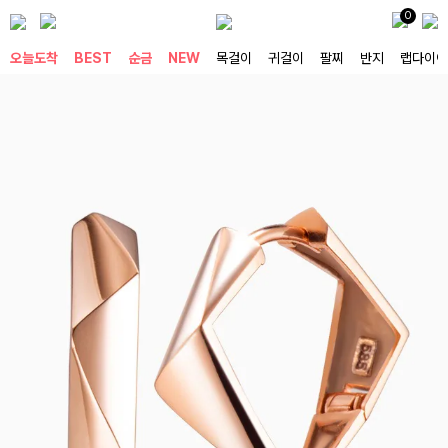
0
오늘도착
BEST
순금
NEW
목걸이
귀걸이
팔찌
반지
랩다이아