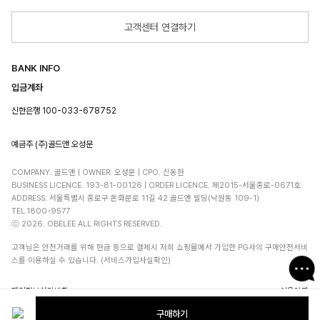
고객센터 연결하기
BANK INFO
입금계좌
신한은행 100-033-678752
예금주 (주)골드앤 오성문
COMPANY. 골드앤 | OWNER. 오성문 | CPO. 신동현
BUSINESS LICENCE. 193-81-00126 | ORDER LICENCE. 제2015-서울종로-0671호
ADDRESS. 서울특별시 종로구 돈화문로 11길 42 골드앤 빌딩(낙원동 109-1)
TEL.1800-9577
ⓒ 2026. OBELEE ALL RIGHTS RESERVED.
고객님은 안전거래를 위해 현금 등으로 결제시 저희 쇼핑몰에서 가입한 PG사의 구매안전서비
스를 이용하실 수 있습니다. (서비스가입사실확인)
개인정보처리방침
이용약관
구매하기