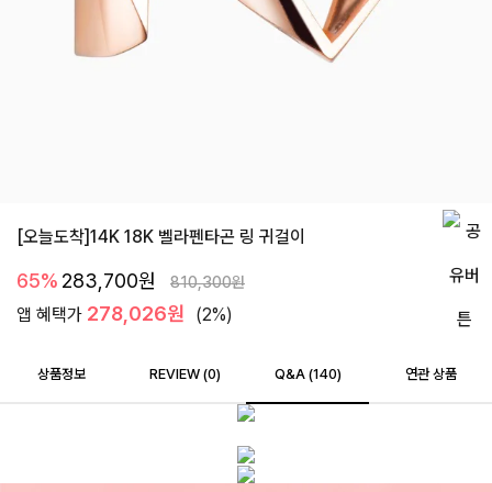
[오늘도착]14K 18K 벨라펜타곤 링 귀걸이
65%
283,700
원
810,300
원
278,026원
앱 혜택가
(2%)
상품정보
REVIEW (
0
)
Q&A (140)
연관 상품