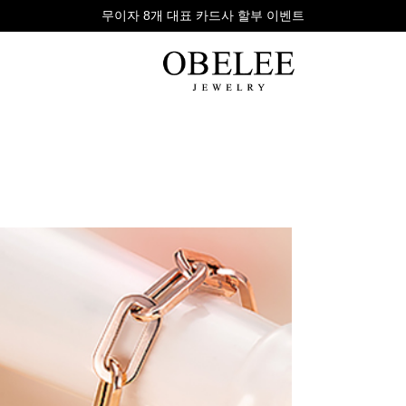
회원만의 특별 혜택을 지금 바로 확인하세요
무이자 8개 대표 카드사 할부 이벤트
팔찌
반지
다이아
라인형
심플형
목걸이
체인형
체인형
반지
수입제품
다이아몬드
귀걸이
뱅글형
볼드링
팔찌
볼드형
스톤반지
진주/원석
커플링
발찌