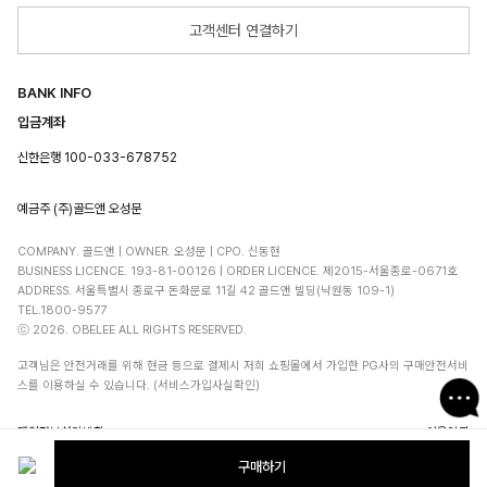
고객센터 연결하기
BANK INFO
입금계좌
신한은행 100-033-678752
예금주 (주)골드앤 오성문
COMPANY. 골드앤 | OWNER. 오성문 | CPO. 신동현
BUSINESS LICENCE. 193-81-00126 | ORDER LICENCE. 제2015-서울종로-0671호
ADDRESS. 서울특별시 종로구 돈화문로 11길 42 골드앤 빌딩(낙원동 109-1)
TEL.1800-9577
ⓒ 2026. OBELEE ALL RIGHTS RESERVED.
고객님은 안전거래를 위해 현금 등으로 결제시 저희 쇼핑몰에서 가입한 PG사의 구매안전서비
스를 이용하실 수 있습니다. (서비스가입사실확인)
개인정보처리방침
이용약관
구매하기