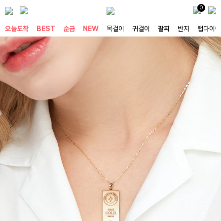
0
오늘도착
BEST
순금
NEW
목걸이
귀걸이
팔찌
반지
랩다이아