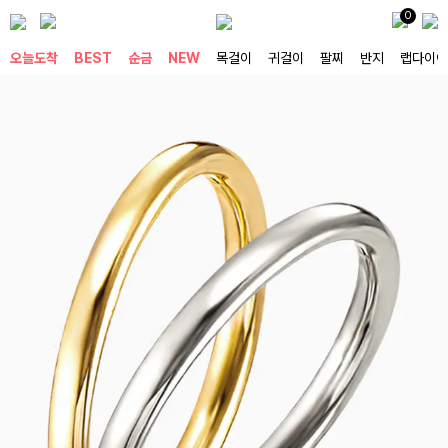
0
오늘도착
BEST
순금
NEW
목걸이
귀걸이
팔찌
반지
랩다이아