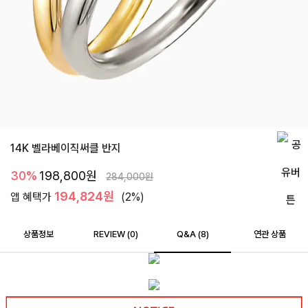
14K 벨라베이직써클 반지
30%
198,800
원
284,000
원
194,824원
앱 혜택가
(2%)
상품정보
REVIEW (
0
)
Q&A (8)
연관 상품