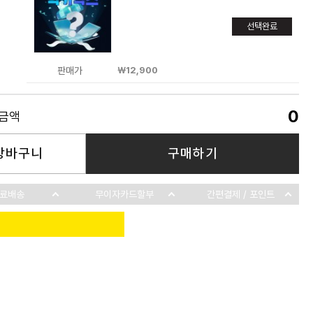
선택완료
판매가
￦12,900
0
품금액
장바구니
구매하기
료배송
무이자카드할부
간편결제 / 포인트