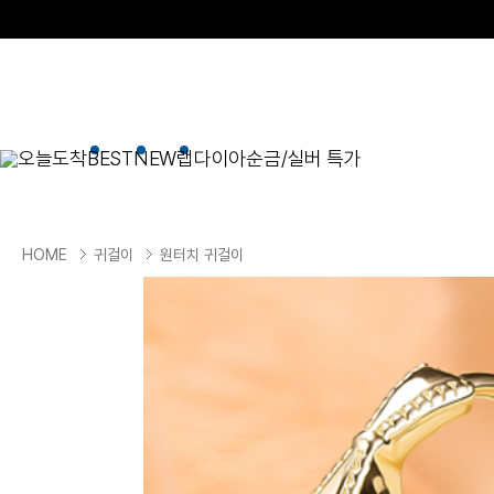
오늘도착
BEST
NEW
랩다이아
순금/실버 특가
BEST
순금/실버
목걸이
현재 위치
HOME
귀걸이
원터치 귀걸이
골드바/실버바
펜던트형
NEW
목걸이
일체형
팔찌
체인형
귀걸이
펜던트/참
반지
이니셜
세트
종교
실버주얼리
진주/원석