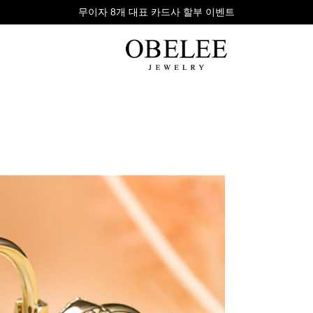
무이자 8개 대표 카드사 할부 이벤트
팔찌
반지
다이아
라인형
심플형
목걸이
체인형
체인형
반지
수입제품
다이아몬드
귀걸이
뱅글형
볼드링
팔찌
볼드형
스톤반지
진주/원석
커플링
발찌