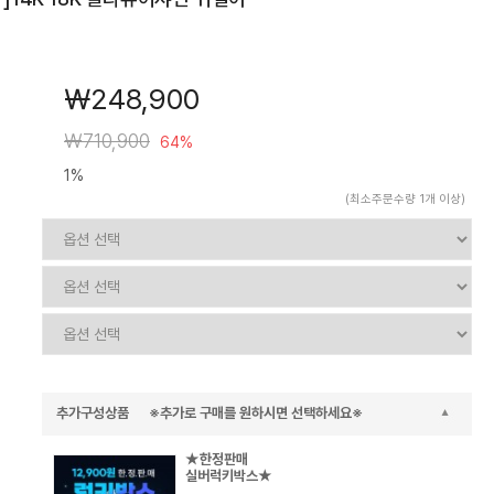
￦248,900
￦710,900
64%
1%
(최소주문수량 1개 이상)
추가구성상품 ※추가로 구매를 원하시면 선택하세요※
★한정판매
실버럭키박스★