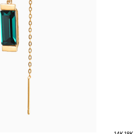
이니셜
14K 1