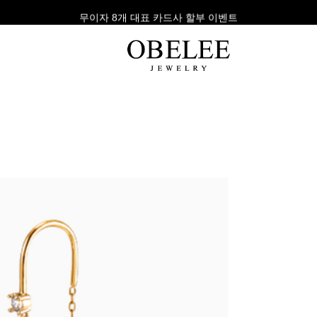
무이자 8개 대표 카드사 할부 이벤트
팔찌
반지
다이아
라인형
심플형
목걸이
체인형
체인형
반지
수입제품
다이아몬드
귀걸이
뱅글형
볼드링
팔찌
볼드형
스톤반지
진주/원석
커플링
발찌