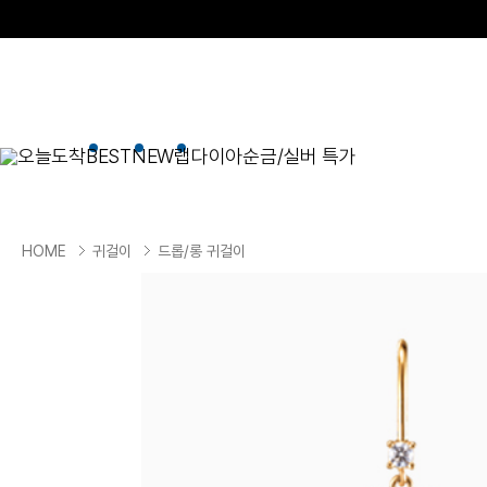
오늘도착
BEST
NEW
랩다이아
순금/실버 특가
BEST
순금/실버
목걸이
현재 위치
HOME
귀걸이
드롭/롱 귀걸이
골드바/실버바
펜던트형
NEW
목걸이
일체형
팔찌
체인형
귀걸이
펜던트/참
반지
이니셜
세트
종교
실버주얼리
진주/원석