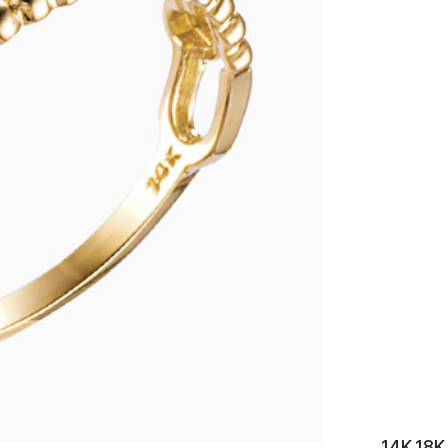
이니셜
14K 1