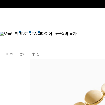
오늘도착
BEST
NEW
랩다이아
순금/실버 특가
BEST
순금/실버
목걸이
현재 위치
HOME
반지
가드링
골드바/실버바
펜던트형
NEW
목걸이
일체형
팔찌
체인형
귀걸이
펜던트/참
반지
이니셜
세트
종교
실버주얼리
진주/원석