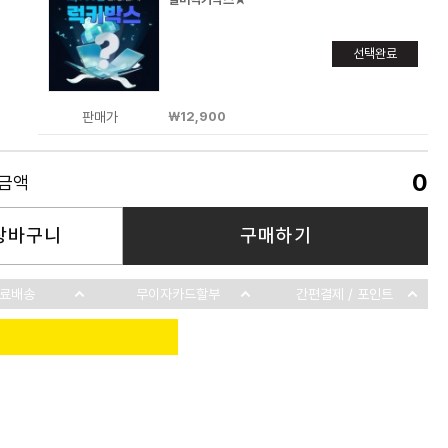
선택완료
판매가
￦12,900
0
품금액
장바구니
구매하기
료배송
무이자카드할부
간편결제 / 포인트