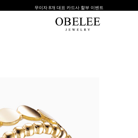
무이자 8개 대표 카드사 할부 이벤트
팔찌
반지
다이아
라인형
심플형
목걸이
체인형
체인형
반지
수입제품
다이아몬드
귀걸이
뱅글형
볼드링
팔찌
볼드형
스톤반지
진주/원석
커플링
발찌