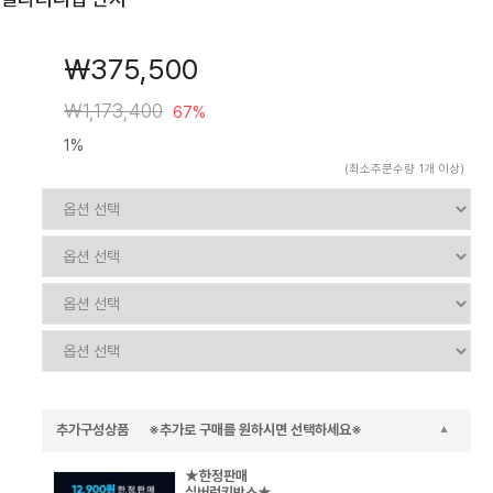
￦375,500
￦1,173,400
67%
1%
(최소주문수량 1개 이상)
추가구성상품 ※추가로 구매를 원하시면 선택하세요※
★한정판매
실버럭키박스★