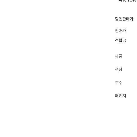
할인판매가
판매가
적립금
제품
색상
호수
패키지