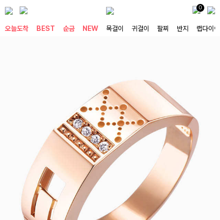
0
오늘도착
BEST
순금
NEW
목걸이
귀걸이
팔찌
반지
랩다이아