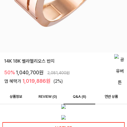
14K 18K 벨라헬리오스 반지
50%
1,040,700
원
2,081,400
원
1,019,886원
앱 혜택가
(2%)
상품정보
REVIEW (
0
)
Q&A (6)
연관 상품