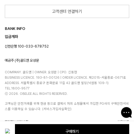
고객센터 연결하기
BANK INFO
입금계좌
신한은행 100-033-678752
예금주 (주)골드앤 오성문
COMPANY. 골드앤 | OWNER. 오성문 | CPO. 신동현
BUSINESS LICENCE. 193-81-00126 | ORDER LICENCE. 제2015-서울종로-0671호
ADDRESS. 서울특별시 종로구 돈화문로 11길 42 골드앤 빌딩(낙원동 109-1)
TEL.1800-9577
오벨리 상품안내
A/S안내
ⓒ 2026. OBELEE ALL RIGHTS RESERVED.
고객님은 안전거래를 위해 현금 등으로 결제시 저희 쇼핑몰에서 가입한 PG사의 구매안전서비
오벨리 상품안내
스를 이용하실 수 있습니다. (서비스가입사실확인)
개인정보처리방침
이용약관
구매하기