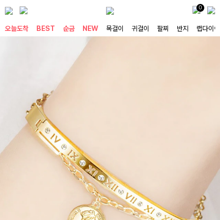
0
오늘도착
BEST
순금
NEW
목걸이
귀걸이
팔찌
반지
랩다이아