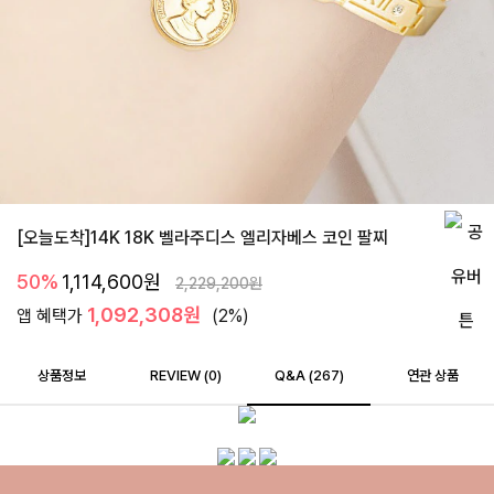
[오늘도착]14K 18K 벨라주디스 엘리자베스 코인 팔찌
50%
1,114,600
원
2,229,200
원
1,092,308원
앱 혜택가
(2%)
상품정보
REVIEW (
0
)
Q&A (267)
연관 상품