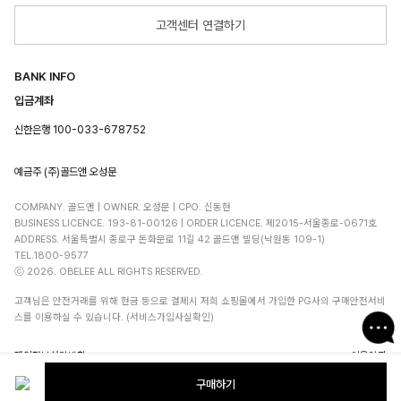
고객센터 연결하기
BANK INFO
입금계좌
신한은행 100-033-678752
예금주 (주)골드앤 오성문
COMPANY. 골드앤 | OWNER. 오성문 | CPO. 신동현
BUSINESS LICENCE. 193-81-00126 | ORDER LICENCE. 제2015-서울종로-0671호
ADDRESS. 서울특별시 종로구 돈화문로 11길 42 골드앤 빌딩(낙원동 109-1)
TEL.1800-9577
ⓒ 2026. OBELEE ALL RIGHTS RESERVED.
고객님은 안전거래를 위해 현금 등으로 결제시 저희 쇼핑몰에서 가입한 PG사의 구매안전서비
스를 이용하실 수 있습니다. (서비스가입사실확인)
개인정보처리방침
이용약관
구매하기