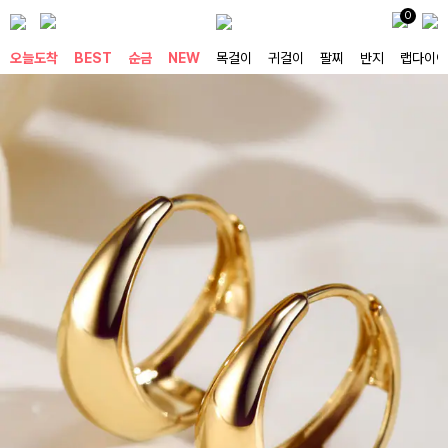
0
오늘도착
BEST
순금
NEW
목걸이
귀걸이
팔찌
반지
랩다이아