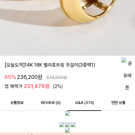
[오늘도착]14K 18K 벨라포트링 귀걸이(3종택1)
65%
236,200
원
674,600
원
231,476원
앱 혜택가
(2%)
상품정보
REVIEW (
0
)
Q&A (370)
연관 상품