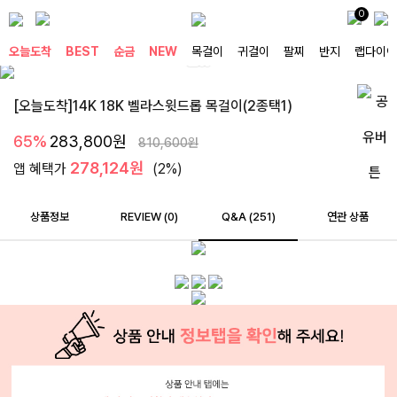
0
오늘도착
BEST
순금
NEW
목걸이
귀걸이
팔찌
반지
랩다이아
[오늘도착]14K 18K 벨라스윗드롭 목걸이(2종택1)
65%
283,800
원
810,600
원
278,124원
앱 혜택가
(2%)
상품정보
REVIEW (
0
)
Q&A (251)
연관 상품